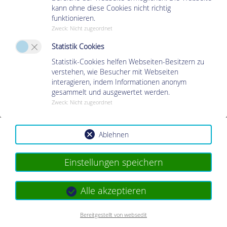
kann ohne diese Cookies nicht richtig
funktionieren.
Zweck
:
Nicht zugeordnet
Statistik Cookies
KONTAKT
Statistik-Cookies helfen Webseiten-Besitzern zu
verstehen, wie Besucher mit Webseiten
Deutsche Gesellschaft zur Bekämpfung der Krankheiten von Magen, Darm
interagieren, indem Informationen anonym
und Leber sowie von Störungen des Stoffwechsels und der Ernährung
gesammelt und ausgewertet werden.
(Gastro-Liga) e.V.
Zweck
:
Nicht zugeordnet
Friedrich-List-Straße 13
D-35398 Gießen
Telefon: +49 (0)641 97 48-10
Ablehnen
Telefax: +49 (0)641 97 48-118
E-Mail:
geschaeftsstelle(at)gastro-liga.de
Einstellungen speichern
Weitere Informationen >
Alle akzeptieren
Datenschutz
|
Impressum
|
Kontakt
| © 2025 Gastro-Liga
Bereitgestellt von websedit
e.V.