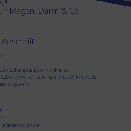
iga
für Magen, Darm & Co.
 Anschrift
e
t zur Bekämpfung der Krankheiten
Leber sowie von Störungen des Stoffwechsels
stro-Liga) e.V.
10
118
lle(at)gastro-liga.de