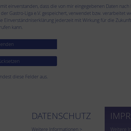
amit einverstanden, dass die von mir eingegebenen Daten nac
der Gastro-Liga e.V. gespeichert, verwendet bzw. verarbeitet we
se Einverständniserklärung jederzeit mit Wirkung für die Zuku
rrufen kann.
indest diese Felder aus.
DATENSCHUTZ
IMP
Weitere Informationen >
Weitere I