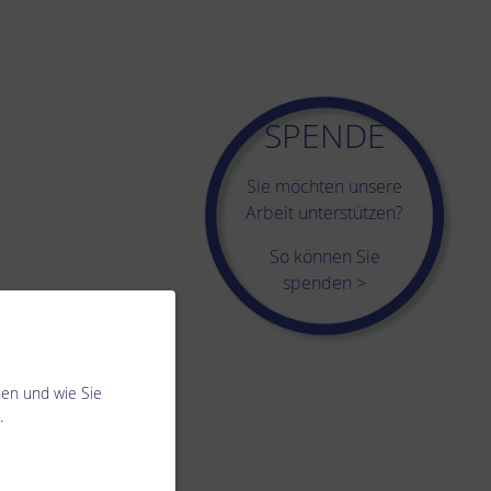
SPENDE
Sie möchten unsere
Arbeit unterstützen?
So können Sie
spenden >
nen und wie Sie
.