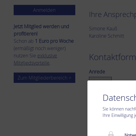
Ihre Ansprech
Jetzt Mitglied werden und
Simone Kauß
pro­fi­tie­ren!
Karoline Schmitt
Schon ab
1 Euro pro Woche
(ermäßigt noch weniger)
Kontaktform
nutzen Sie
exklusive
Mitgliedsvorteile
.
Anrede
Zum Mitgliederbereich >
Titel
Datensch
Sie können nachf
Ihre Einwilligung
Name
*
Notwe