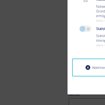
Vorname
*
Notwe
Grund
ermög
Zweck
:
Straße
*
Statis
Stati
PLZ/Ort
*
inter
Zweck
:
Telefon
Ablehne
E-mail
Betreff