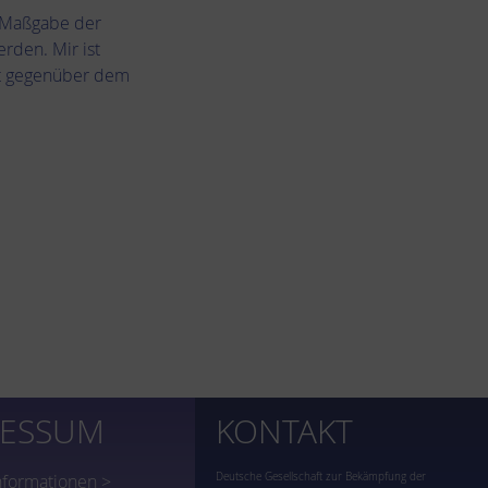
h Maßgabe der
rden. Mir ist
nft gegenüber dem
RESSUM
KONTAKT
Deutsche Gesellschaft zur Bekämpfung der
nformationen >