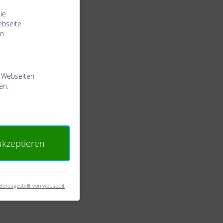
ie
ebseite
n.
t Webseiten
en.
 akzeptieren
Bereitgestellt von websedit