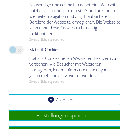
Notwendige Cookies helfen dabei, eine Webseite
NÜTZLICHE ADRESSEN
nutzbar zu machen, indem sie Grundfunktionen
wie Seitennavigation und Zugriff auf sichere
Weitere Informationen >
Bereiche der Webseite ermöglichen. Die Webseite
kann ohne diese Cookies nicht richtig
funktionieren.
Zweck
:
Nicht zugeordnet
Statistik Cookies
KONTAKT
Statistik-Cookies helfen Webseiten-Besitzern zu
verstehen, wie Besucher mit Webseiten
Deutsche Gesellschaft zur Bekämpfung der Krankheiten von Magen, Darm
interagieren, indem Informationen anonym
und Leber sowie von Störungen des Stoffwechsels und der Ernährung
gesammelt und ausgewertet werden.
(Gastro-Liga) e.V.
Zweck
:
Nicht zugeordnet
Friedrich-List-Straße 13
D-35398 Gießen
Telefon: +49 (0)641 97 48-10
Ablehnen
Telefax: +49 (0)641 97 48-118
E-Mail:
geschaeftsstelle(at)gastro-liga.de
Einstellungen speichern
Weitere Informationen >