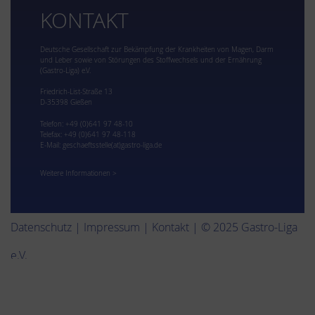
KONTAKT
Deutsche Gesellschaft zur Bekämpfung der Krankheiten von Magen, Darm
und Leber sowie von Störungen des Stoffwechsels und der Ernährung
(Gastro-Liga) e.V.
Friedrich-List-Straße 13
D-35398 Gießen
Telefon: +49 (0)641 97 48-10
Telefax: +49 (0)641 97 48-118
E-Mail:
geschaeftsstelle(at)gastro-liga.de
Weitere Informationen >
Datenschutz
|
Impressum
|
Kontakt
| © 2025 Gastro-Liga
e.V.