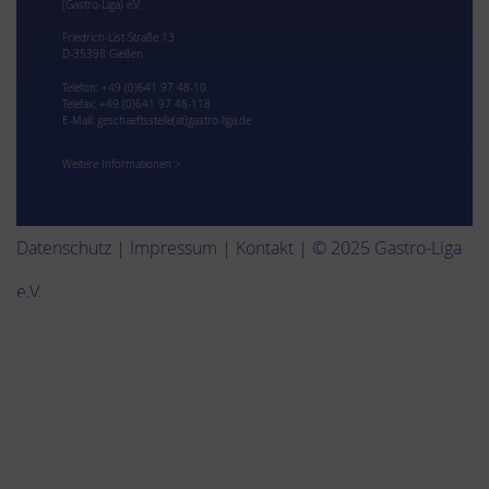
(Gastro-Liga) e.V.
Friedrich-List-Straße 13
D-35398 Gießen
Telefon: +49 (0)641 97 48-10
Telefax: +49 (0)641 97 48-118
E-Mail:
geschaeftsstelle(at)gastro-liga.de
Weitere Informationen >
Datenschutz
|
Impressum
|
Kontakt
| © 2025 Gastro-Liga
e.V.