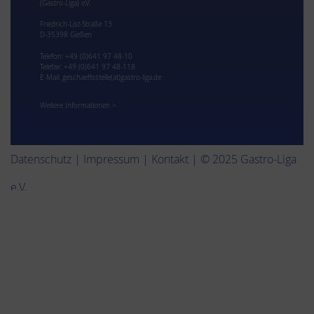
(Gastro-Liga) e.V.
Friedrich-List-Straße 13
D-35398 Gießen
Telefon: +49 (0)641 97 48-10
Telefax: +49 (0)641 97 48-118
E-Mail:
geschaeftsstelle(at)gastro-liga.de
Weitere Informationen >
Datenschutz
|
Impressum
|
Kontakt
| © 2025 Gastro-Liga
e.V.